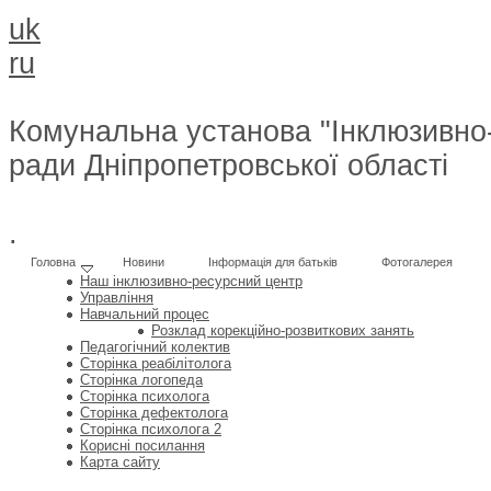
uk
ru
Комунальна установа "Інклюзивно-
ради Дніпропетровської області
.
Головна
Новини
Інформація для батьків
Фотогалерея
Наш інклюзивно-ресурсний центр
Управління
Навчальний процес
Розклад корекційно-розвиткових занять
Педагогічний колектив
Сторінка реабілітолога
Сторінка логопеда
Сторінка психолога
Сторінка дефектолога
Сторінка психолога 2
Корисні посилання
Карта сайту